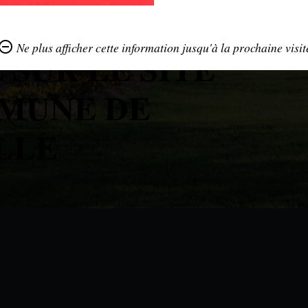
ove_circle_outline
Ne plus afficher cette information jusqu'à la prochaine visit
 SUR LE SITE
MMUNE DE
LLE