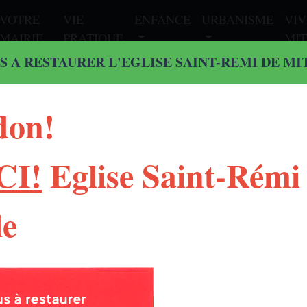
VOTRE
VIE
ENFANCE
URBANISME
VIV
MAIRIE
PRATIQUE
MIT
S A RESTAURER L'EGLISE SAINT-REMI DE MI
don!
CI!
Eglise Saint-Rémi
le