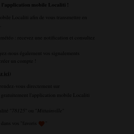
 l'application mobile Localiti !
bile Localiti afin de vous transmettre en
.
 météo : recevez une notification et consultez
voyez-nous également vos signalements
 créer un compte !
z ici
)
 rendez-vous directement sur
 gratuitement l'application mobile Localiti
lité "
78125
" ou "
Mittainville
"
 dans vos "favoris
"
favorite